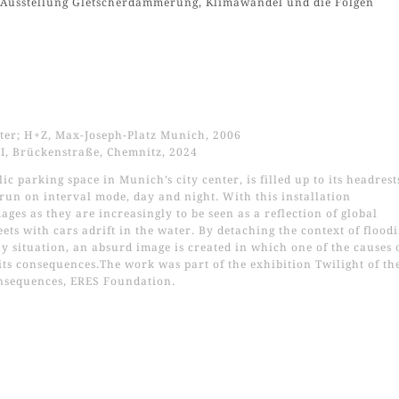
 Ausstellung Gletscherdämmerung, Klimawandel und die Folgen
ter; H+Z, Max-Joseph-Platz Munich, 2006
I, Brückenstraße, Chemnitz, 2024
c parking space in Munich’s city center, is filled up to its headrest
run on interval mode, day and night. With this installation
es as they are increasingly to be seen as a reflection of global
eets with cars adrift in the water. By detaching the context of flood
ay situation, an absurd image is created in which one of the causes 
its consequences.The work was part of the exhibition Twilight of th
onsequences, ERES Foundation.