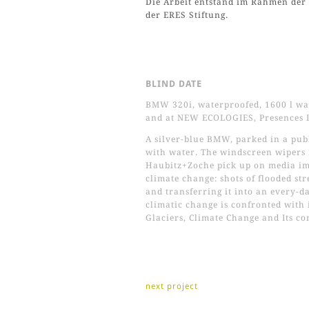
Die Arbeit entstand im Rahmen der
der ERES Stiftung.
BLIND DATE
BMW 320i, waterproofed, 1600 l wa
and at NEW ECOLOGIES, Presences I
A silver-blue BMW, parked in a publi
with water. The windscreen wipers 
Haubitz+Zoche pick up on media imag
climate change: shots of flooded str
and transferring it into an every-d
climatic change is confronted with 
Glaciers, Climate Change and Its c
next project