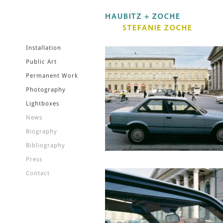
Installation
Public Art
Permanent Work
Photography
Lightboxes
News
Biography
Bibliography
Press
Contact