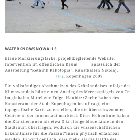
WATERKNOWSNOWALLS
Blaue Markierungsfarbe, projektbegleitende Website;
Intervention im öffentlichen Raum anlässlich der
Ausstellung “Rethink Kakotopia”, Kunsthallen Nikolaj,
H+Z
, Kopenhagen 2009
Ein vollständiges Abschmelzen des Grönlandeises infolge des
Klimawandels hätte einen Anstieg des Meeresspiegels von 7m
im globalen Mittel zur Folge. Haubitz+Zoche haben des
Katasteramt der Stadt Kopenhagen beauftragt, eine
topografische Karte zu erstellen, die die überschwemmten
Gebiete in der Innenstadt markiert. Diese Höhenlinie haben
die Künstlerinnen als etwa 3 km lange blaue Linie in den
Stadtraum übertragen, wodurch die wissenschaftlichen
Erkenntnisse für die Passant*innen physisch erfahrbar
werden. Es wird deutlich, dass mehr als die Hälfte des