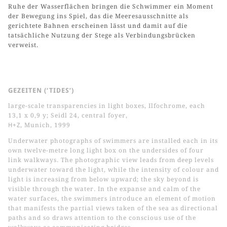
Ruhe der Wasserflächen bringen die Schwimmer ein Moment
der Bewegung ins Spiel, das die Meeresausschnitte als
gerichtete Bahnen erscheinen lässt und damit auf die
tatsächliche Nutzung der Stege als Verbindungsbrücken
verweist.
GEZEITEN (‘TIDES’)
large-scale transparencies in light boxes, Ilfochrome, each
13,1 x 0,9 y; Seidl 24, central foyer,
H+Z
, Munich, 1999
Underwater photographs of swimmers are installed each in its
own twelve-metre long light box on the undersides of four
link walkways. The photographic view leads from deep levels
underwater toward the light, while the intensity of colour and
light is increasing from below upward; the sky beyond is
visible through the water. In the expanse and calm of the
water surfaces, the swimmers introduce an element of motion
that manifests the partial views taken of the sea as directional
paths and so draws attention to the conscious use of the